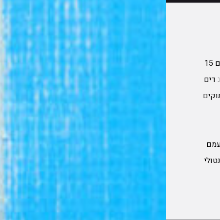
מסעדת דים סאם שופ דיזנגוף סנטר מציעה לכם 15
 דים
וקים
עמם
טולי